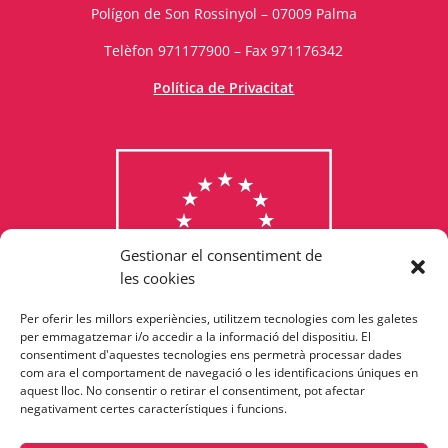
Polígon de Son Rossinyol – 07009 Palma
Telèfon 971177900 – Fax 971176342
Política de Privacitat
Gestionar el consentiment de
les cookies
Per oferir les millors experiències, utilitzem tecnologies com les galetes
Consulta els programes
per emmagatzemar i/o accedir a la informació del dispositiu. El
consentiment d'aquestes tecnologies ens permetrà processar dades
finançats per la Unió Europea
com ara el comportament de navegació o les identificacions úniques en
aquest lloc. No consentir o retirar el consentiment, pot afectar
negativament certes característiques i funcions.