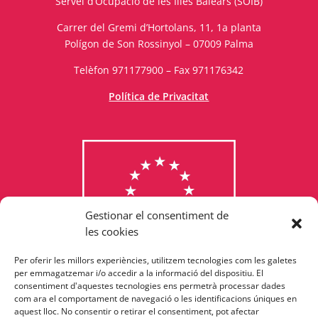
Servei d’Ocupació de les Illes Balears (SOIB)
Carrer del Gremi d’Hortolans, 11, 1a planta
Polígon de Son Rossinyol – 07009 Palma
Telèfon 971177900 – Fax 971176342
Política de Privacitat
Gestionar el consentiment de
les cookies
Per oferir les millors experiències, utilitzem tecnologies com les galetes
Consulta els programes
per emmagatzemar i/o accedir a la informació del dispositiu. El
consentiment d'aquestes tecnologies ens permetrà processar dades
finançats per la Unió Europea
com ara el comportament de navegació o les identificacions úniques en
aquest lloc. No consentir o retirar el consentiment, pot afectar