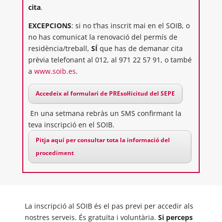
cita
.
EXCEPCIONS
: si no t’has inscrit mai en el SOIB, o
no has comunicat la renovació del permís de
residència/treball,
SÍ
que has de demanar cita
prèvia telefonant al 012, al 971 22 57 91, o també
a
www.soib.es
.
Accedeix al formulari de PREsol·licitud del SEPE
En una setmana rebràs un SMS confirmant la
teva inscripció en el SOIB.
Pitja aquí per consultar tota la informació del
procediment
La inscripció al SOIB és el pas previ per accedir als
nostres serveis. És gratuïta i voluntària.
Si perceps