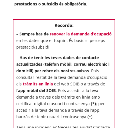
prestacions o subsidis és obligatòria
.
Recorda:
–
Sempre has de
renovar la demanda d’ocupació
en les dates que et toquin. És bàsic si perceps
prestació/subsidi.
–
Has de tenir les teves dades de contacte
actualitzades (telèfon mòbil, correu electrònic i
domicili) per rebre els nostres avisos
. Pots
consultar l’estat de la teva demanda d’ocupació
als
tràmits en línia
del web SOIB o a través de
l’
app mòbil del SOIB
. Pots accedir a la teva
demanda a través dels tràmits en línia amb
certificat digital o usuari i contrasenya
(*)
; per
accedir a la teva demanda a través de l’app,
hauràs de tenir usuari i contrasenya
(*)
.
Tens una incidència? Necessites ajuda? Contacta