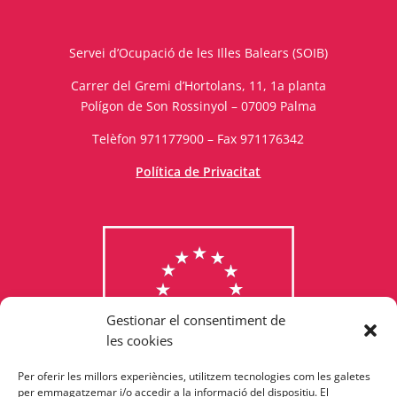
Servei d’Ocupació de les Illes Balears (SOIB)
Carrer del Gremi d’Hortolans, 11, 1a planta
Polígon de Son Rossinyol – 07009 Palma
Telèfon 971177900 – Fax 971176342
Política de Privacitat
Gestionar el consentiment de
les cookies
Per oferir les millors experiències, utilitzem tecnologies com les galetes
Consulta els programes
per emmagatzemar i/o accedir a la informació del dispositiu. El