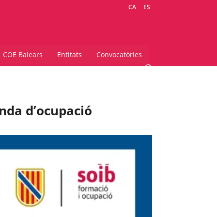
CA
ES
COE Balears
Entitats
Convocatòries
anda d’ocupació