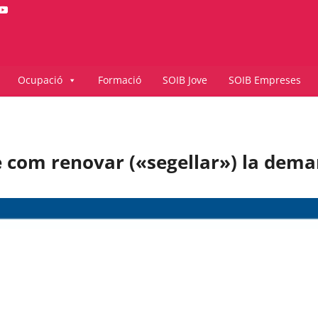
Ocupació
Formació
SOIB Jove
SOIB Empreses
e com renovar («segellar») la dem