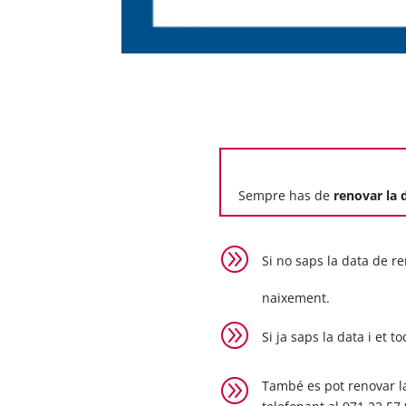
Sempre has de
renovar la
A
Si no saps la data de re
naixement.
A
Si ja saps la data i et t
A
També es pot renovar l