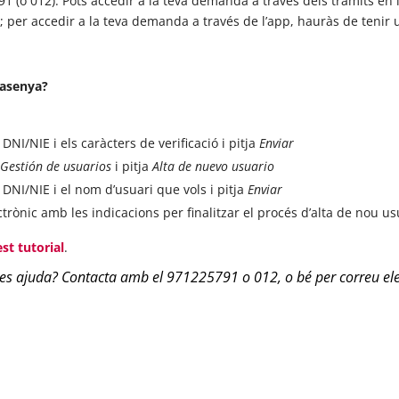
91 (o 012). Pots accedir a la teva demanda a través dels tràmits en lí
; per accedir a la teva demanda a través de l’app, hauràs de tenir
rasenya?
NI/NIE i els caràcters de verificació i pitja
Enviar
Gestión de usuarios
i pitja
Alta de nuevo usuario
DNI/NIE i el nom d’usuari que vols i pitja
Enviar
rònic amb les indicacions per finalitzar el procés d’alta de nou us
st tutorial
.
tes ajuda? Contacta amb el 971225791 o 012, o bé per correu el