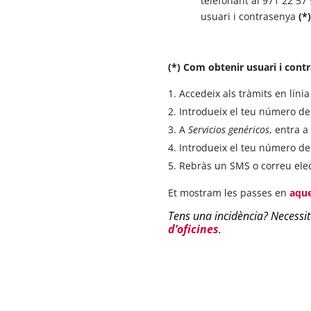
telefonant al 971 22 57 
usuari i contrasenya
(*)
(*) Com obtenir usuari i cont
Accedeix als tràmits en línia
Introdueix el teu número de D
A
Servicios genéricos
, entra a
Introdueix el teu número de 
Rebràs un SMS o correu elect
Et mostram les passes en
aque
Tens una incidència? Necessi
d’oficines
.