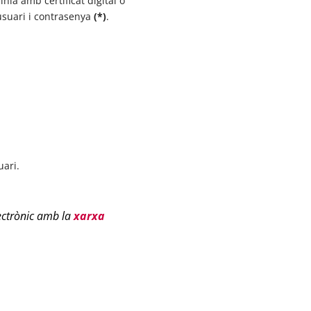
nia amb certificat digital o
 usuari i contrasenya
(*)
.
uari.
ectrònic amb la
xarxa