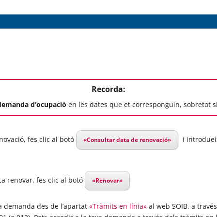
Recorda:
 demanda d’ocupació
en les dates que et corresponguin, sobretot s
novació, fes clic al botó
i introduei
«Consultar data de renovació»
oca renovar, fes clic al botó
«Renovar»
a demanda des de l’apartat
«Tràmits en línia»
al web SOIB, a través 