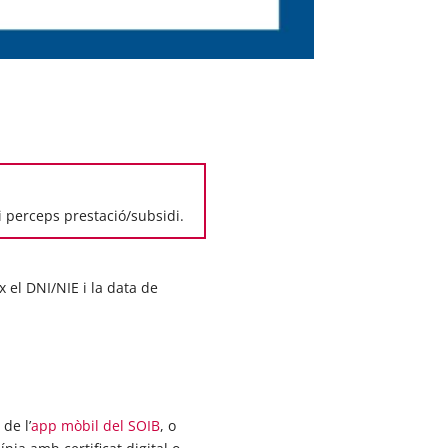
i perceps prestació/subsidi.
x el DNI/NIE i la data de
de l’
app mòbil del SOIB
, o