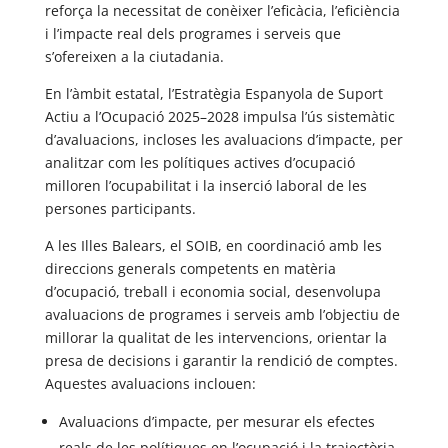
reforça la necessitat de conèixer l’eficàcia, l’eficiència
i l’impacte real dels programes i serveis que
s’ofereixen a la ciutadania.
En l’àmbit estatal, l’Estratègia Espanyola de Suport
Actiu a l’Ocupació 2025–2028 impulsa l’ús sistemàtic
d’avaluacions, incloses les avaluacions d’impacte, per
analitzar com les polítiques actives d’ocupació
milloren l’ocupabilitat i la inserció laboral de les
persones participants.
A les Illes Balears, el SOIB, en coordinació amb les
direccions generals competents en matèria
d’ocupació, treball i economia social, desenvolupa
avaluacions de programes i serveis amb l’objectiu de
millorar la qualitat de les intervencions, orientar la
presa de decisions i garantir la rendició de comptes.
Aquestes avaluacions inclouen:
Avaluacions d’impacte, per mesurar els efectes
reals de les polítiques en l’ocupació i la trajectòria