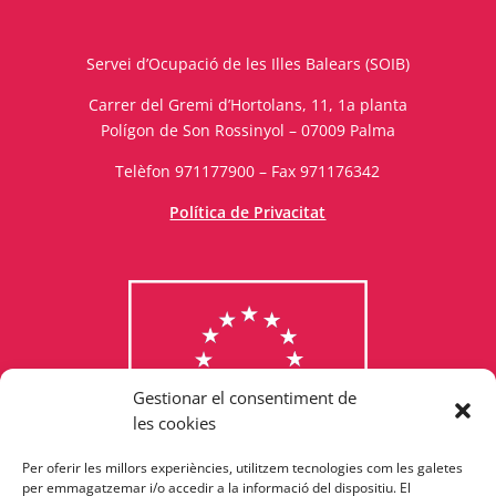
Servei d’Ocupació de les Illes Balears (SOIB)
Carrer del Gremi d’Hortolans, 11, 1a planta
Polígon de Son Rossinyol – 07009 Palma
Telèfon 971177900 – Fax 971176342
Política de Privacitat
Gestionar el consentiment de
les cookies
Per oferir les millors experiències, utilitzem tecnologies com les galetes
Consulta els programes
per emmagatzemar i/o accedir a la informació del dispositiu. El