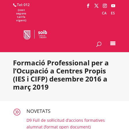
Tel: 012
CA
ES
Formació Professional per a
l’Ocupació a Centres Propis
(IES i CIFP) desembre 2016 a
març 2019
NOVETATS
A
D9 Full de sol·licitud d’accions formatives
alumnat (format open document)