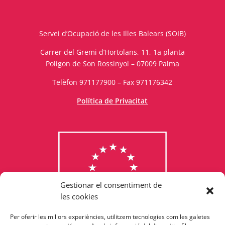
Servei d’Ocupació de les Illes Balears (SOIB)
Carrer del Gremi d’Hortolans, 11, 1a planta
Polígon de Son Rossinyol – 07009 Palma
Telèfon 971177900 – Fax 971176342
Política de Privacitat
Gestionar el consentiment de
les cookies
Per oferir les millors experiències, utilitzem tecnologies com les galetes
Consulta els programes