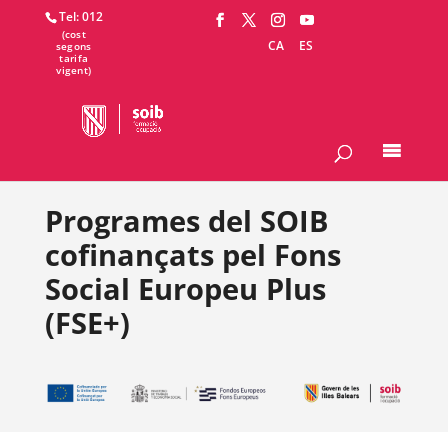
Tel: 012
CA
ES
Programes del SOIB
cofinançats pel Fons
Social Europeu Plus
(FSE+)