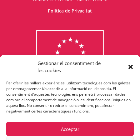
Política de Privacitat
Gestionar el consentiment de
les cookies
Per oferir les millors experiències, utilitzem tecnologies com les galetes
Consulta els programes
per emmagatzemar i/o accedir a la informació del dispositiu. El
consentiment d'aquestes tecnologies ens permetrà processar dades
finançats per la Unió Europea
com ara el comportament de navegació o les identificacions úniques en
aquest lloc. No consentir o retirar el consentiment, pot afectar
negativament certes característiques i funcions.
Acceptar