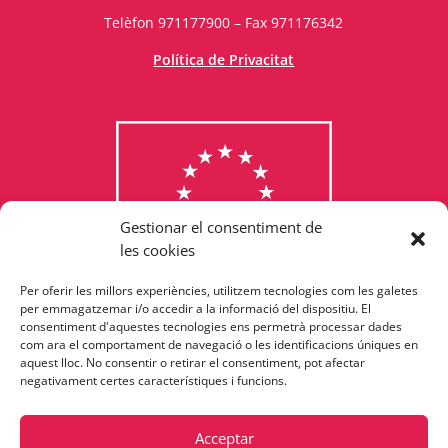
Telèfon 971177900 – Fax 971176342
Política de Privacitat
Gestionar el consentiment de
les cookies
Per oferir les millors experiències, utilitzem tecnologies com les galetes
Consulta els programes
per emmagatzemar i/o accedir a la informació del dispositiu. El
consentiment d'aquestes tecnologies ens permetrà processar dades
finançats per la Unió Europea
com ara el comportament de navegació o les identificacions úniques en
aquest lloc. No consentir o retirar el consentiment, pot afectar
negativament certes característiques i funcions.
Acceptar