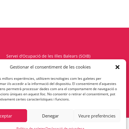
Servei d’Ocupació de les Illes Balears (SOIB)
Carrer del Gremi d’Hortolans, 11, 1a planta
Gestionar el consentiment de les cookies
Polígon de Son Rossinyol – 07009 Palma
es millors experiències, utilitzem tecnologies com les galetes per
Telèfon 971177900 – Fax 971176342
r i/o accedir a la informació del dispositiu. El consentiment d'aquestes
 ens permetrà processar dades com ara el comportament de navegació o
cacions úniques en aquest lloc. No consentir o retirar el consentiment, pot
Política de Privacitat
tivament certes característiques i funcions.
ceptar
Denegar
Veure preferències
Política de galetes
Declaració de privadesa