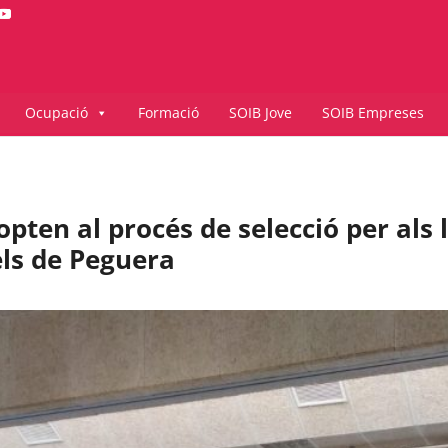
Ocupació
Formació
SOIB Jove
SOIB Empreses
pten al procés de selecció per als l
ls de Peguera