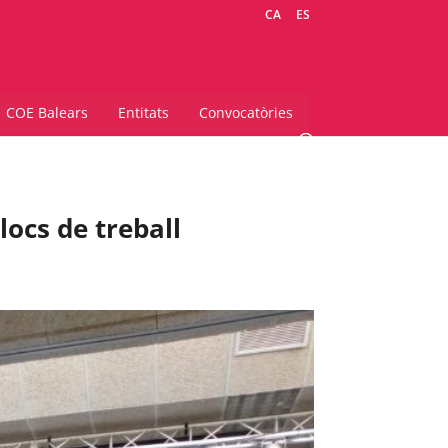
CA
ES
COE Balears
Entitats
Convocatòries
locs de treball