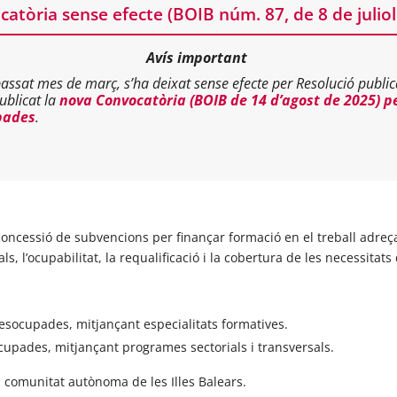
atòria sense efecte (BOIB núm. 87, de 8 de juliol
Avís important
passat mes de març, s’ha deixat sense efecte per Resolució public
publicat la
nova Convocatòria (BOIB de 14 d’agost de 2025) p
pades
.
a concessió de subvencions per finançar formació en el treball ad
s, l’ocupabilitat, la requalificació i la cobertura de les necessitat
desocupades, mitjançant especialitats formatives.
ocupades, mitjançant programes sectorials i transversals.
a comunitat autònoma de les Illes Balears.