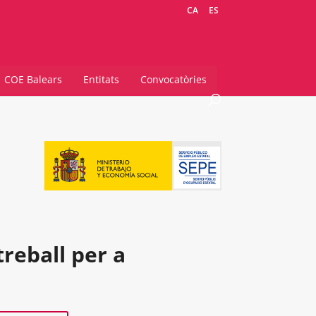
CA
ES
COE Balears
Entitats
Convocatòries
reball per a