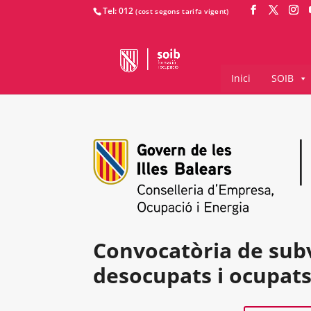
Tel: 012
Inici
SOIB
Convocatòria de subv
desocupats i ocupats