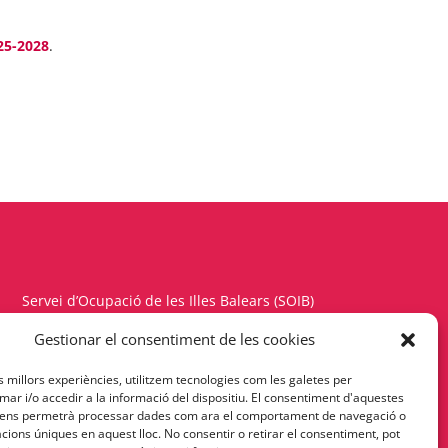
025-2028
.
Servei d’Ocupació de les Illes Balears (SOIB)
Carrer del Gremi d’Hortolans, 11, 1a planta
Gestionar el consentiment de les cookies
Polígon de Son Rossinyol – 07009 Palma
es millors experiències, utilitzem tecnologies com les galetes per
Telèfon 971177900 – Fax 971176342
r i/o accedir a la informació del dispositiu. El consentiment d'aquestes
 ens permetrà processar dades com ara el comportament de navegació o
cacions úniques en aquest lloc. No consentir o retirar el consentiment, pot
Política de Privacitat