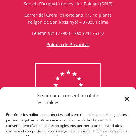
Servei d’Ocupació de les Illes Balears (SOIB)
Carrer del Gremi d’Hortolans, 11, 1a planta
Polígon de Son Rossinyol – 07009 Palma
Telèfon 971177900 – Fax 971176342
Política de Privacitat
Gestionar el consentiment de
les cookies
Per oferir les millors experiències, utilitzem tecnologies com les galetes
Consulta els programes
per emmagatzemar i/o accedir a la informació del dispositiu. El
consentiment d'aquestes tecnologies ens permetrà processar dades
finançats per la Unió Europea
com ara el comportament de navegació o les identificacions úniques en