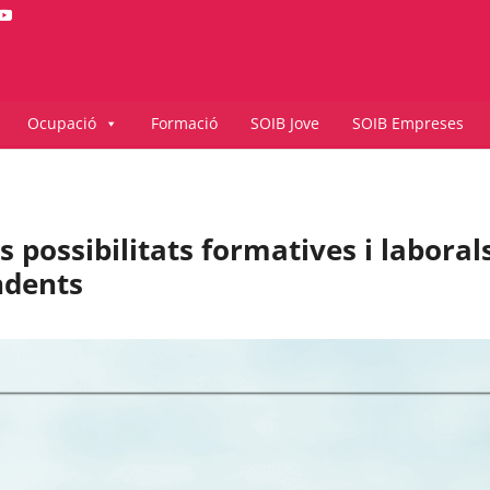
Ocupació
Formació
SOIB Jove
SOIB Empreses
s possibilitats formatives i laboral
ndents