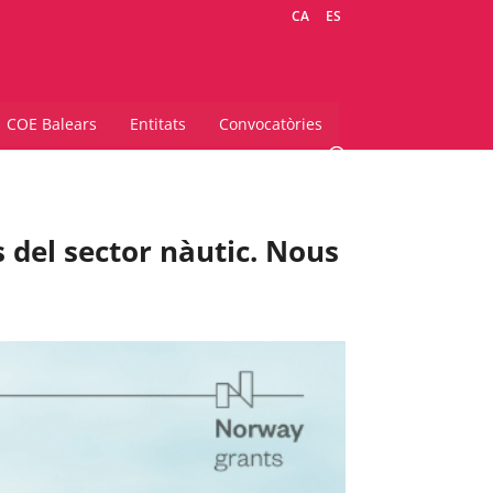
CA
ES
COE Balears
Entitats
Convocatòries
s del sector nàutic. Nous