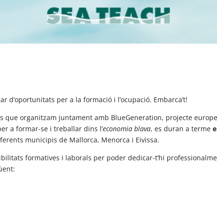
mar d’oportunitats per a la formació i l’ocupació. Embarca’t!
es que organitzam juntament amb BlueGeneration, projecte europe
r a formar-se i treballar dins l’
economia blava
, es duran a terme
e
ferents municipis de Mallorca, Menorca i Eivissa.
sibilitats formatives i laborals per poder dedicar-t’hi professionalm
üent: