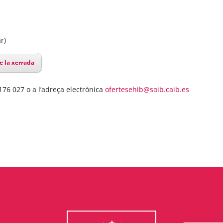
r)
e la xerrada
176 027 o a l’adreça electrònica
ofertesehib@soib.caib.es