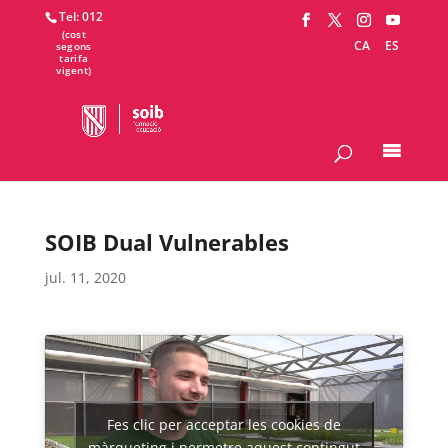
Tel: 012
CA
ES
SOIB Dual Vulnerables
jul. 11, 2020
Fes clic per acceptar les cookies de
màrqueting i permetre aquest contingut