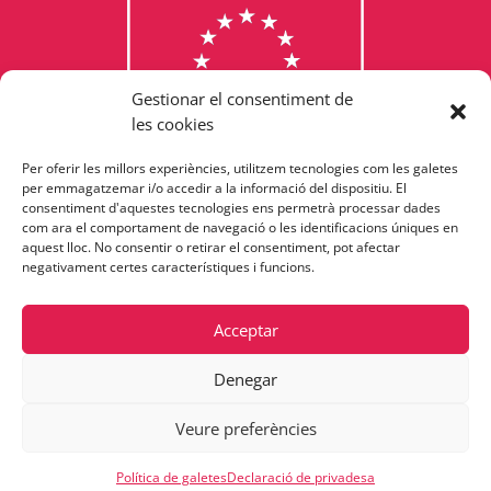
Gestionar el consentiment de
les cookies
Per oferir les millors experiències, utilitzem tecnologies com les galetes
Consulta els programes
per emmagatzemar i/o accedir a la informació del dispositiu. El
consentiment d'aquestes tecnologies ens permetrà processar dades
finançats per la Unió Europea
com ara el comportament de navegació o les identificacions úniques en
aquest lloc. No consentir o retirar el consentiment, pot afectar
negativament certes característiques i funcions.
Acceptar
Denegar
Veure preferències
Política de galetes
Declaració de privadesa