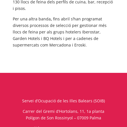
130 llocs de feina dels perfils de cuina, bar, recepció
i pisos.
Per una altra banda
,
fins abril s’han programat
diversos processos de selecció per gestionar més
llocs de feina per als grups hotelers Iberostar,
Garden Hotels i BQ Hotels i per a cadenes de
supermercats com Mercadona i Eroski.
Servei d’Ocupació de les Illes Balears (SOIB)
Carrer del Gremi d’Hortolans, 11, 1a planta
Polígon de Son Rossinyol – 07009 Palma