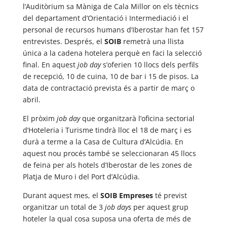
l’Auditòrium sa Màniga de Cala Millor on els tècnics
del departament d’Orientació i Intermediació i el
personal de recursos humans d’Iberostar han fet 157
entrevistes. Després, el
SOIB
remetrà una llista
única a la cadena hotelera perquè en faci la selecció
final. En aquest
job day
s’oferien 10 llocs dels perfils
de recepció, 10 de cuina, 10 de bar i 15 de pisos. La
data de contractació prevista és a partir de març o
abril.
El pròxim
job day
que organitzarà l’oficina sectorial
d’Hoteleria i Turisme tindrà lloc el 18 de març i es
durà a terme a la Casa de Cultura d’Alcúdia. En
aquest nou procés també se seleccionaran 45 llocs
de feina per als hotels d’Iberostar de les zones de
Platja de Muro i del Port d’Alcúdia.
Durant aquest mes, el
SOIB Empreses
té previst
organitzar un total de 3
job days
per aquest grup
hoteler la qual cosa suposa una oferta de més de