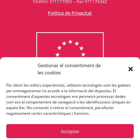
Telèfon 971177900 – Fax 971176342
Política de Privacitat
Gestionar el consentiment de
les cookies
Per oferir les millors experiències, utilitzem tecnologies com les galetes
Consulta els programes
per emmagatzemar i/o accedir a la informació del dispositiu. El
consentiment d'aquestes tecnologies ens permetrà processar dades
finançats per la Unió Europea
com ara el comportament de navegació o les identificacions úniques en
aquest lloc. No consentir o retirar el consentiment, pot afectar
negativament certes característiques i funcions.
Acceptar