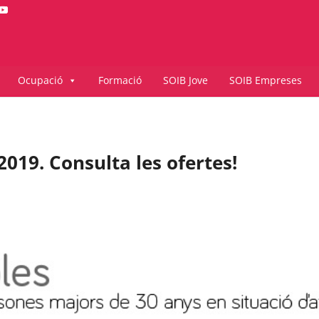
Ocupació
Formació
SOIB Jove
SOIB Empreses
019. Consulta les ofertes!