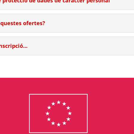
 protecció de dades de caràcter personal
aquestes ofertes?
scripció...