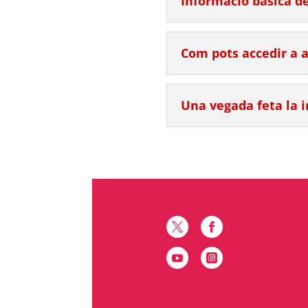
Informació bàsica de
Com pots accedir a 
Una vegada feta la in



