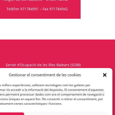
Telèfon
971784991
– Fax 971784942
Servei d’Ocupació de les Illes Balears (SOIB)
Carrer del Gremi d’Hortolans, 11, 1a planta
Gestionar el consentiment de les cookies
Polígon de Son Rossinyol – 07009 Palma
es millors experiències, utilitzem tecnologies com les galetes per
Telèfon 971177900 – Fax 971176342
r i/o accedir a la informació del dispositiu. El consentiment d'aquestes
 ens permetrà processar dades com ara el comportament de navegació o
cacions úniques en aquest lloc. No consentir o retirar el consentiment, pot
Política de Privacitat
tivament certes característiques i funcions.