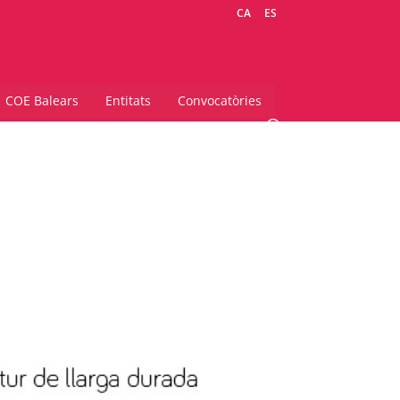
CA
ES
COE Balears
Entitats
Convocatòries