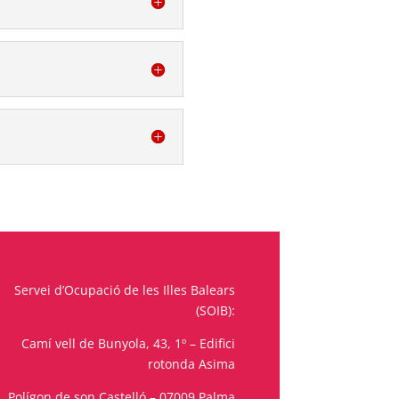
Servei d’Ocupació de les Illes Balears
(SOIB):
Camí vell de Bunyola, 43, 1º – Edifici
rotonda Asima
Polígon de son Castelló – 07009 Palma