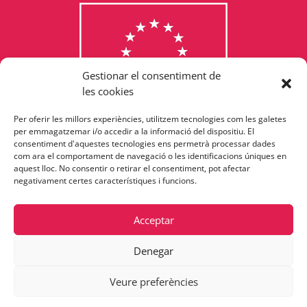
Gestionar el consentiment de
les cookies
Per oferir les millors experiències, utilitzem tecnologies com les galetes
Consulta els programes
per emmagatzemar i/o accedir a la informació del dispositiu. El
consentiment d'aquestes tecnologies ens permetrà processar dades
finançats per la Unió Europea
com ara el comportament de navegació o les identificacions úniques en
aquest lloc. No consentir o retirar el consentiment, pot afectar
negativament certes característiques i funcions.
Acceptar
Denegar
Veure preferències