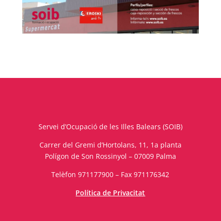
Servei d’Ocupació de les Illes Balears (SOIB)
Carrer del Gremi d’Hortolans, 11, 1a planta
Polígon de Son Rossinyol – 07009 Palma
Telèfon 971177900 – Fax 971176342
Política de Privacitat