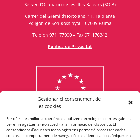
Servei d’Ocupació de les Illes Balears (SOIB)
Carrer del Gremi d’Hortolans, 11, 1a planta
Polígon de Son Rossinyol – 07009 Palma
Telèfon 971177900 – Fax 971176342
Política de Privacitat
Gestionar el consentiment de
les cookies
Per oferir les millors experiències, utilitzem tecnologies com les galetes
Consulta els programes
per emmagatzemar i/o accedir a la informació del dispositiu. El
consentiment d'aquestes tecnologies ens permetrà processar dades
finançats per la Unió Europea
com ara el comportament de navegació o les identificacions úniques en