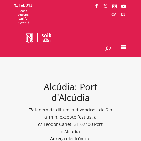
Tel: 012
CA
ES
Alcúdia: Port
d'Alcúdia
T'atenem de dilluns a divendres, de 9 h
a 14 h, excepte festius, a
c/ Teodor Canet, 31 07400 Port
d’Alcúdia
Adreça electrònica: