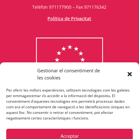
Telèfon 971177900 – Fax 971176342
Política de Privacitat
Gestionar el consentiment de
les cookies
Per oferir les millors experiències, utilitzem tecnologies com les galetes
Consulta els programes
per emmagatzemar i/o accedir a la informació del dispositiu. El
consentiment d'aquestes tecnologies ens permetrà processar dades
finançats per la Unió Europea
com ara el comportament de navegació o les identificacions úniques en
aquest lloc. No consentir o retirar el consentiment, pot afectar
negativament certes característiques i funcions.
Acceptar