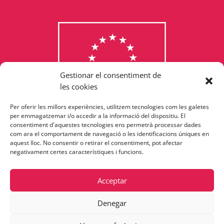
Gestionar el consentiment de
les cookies
Per oferir les millors experiències, utilitzem tecnologies com les galetes
Consulta els programes
per emmagatzemar i/o accedir a la informació del dispositiu. El
consentiment d'aquestes tecnologies ens permetrà processar dades
finançats per la Unió Europea
com ara el comportament de navegació o les identificacions úniques en
aquest lloc. No consentir o retirar el consentiment, pot afectar
negativament certes característiques i funcions.
Acceptar
Denegar