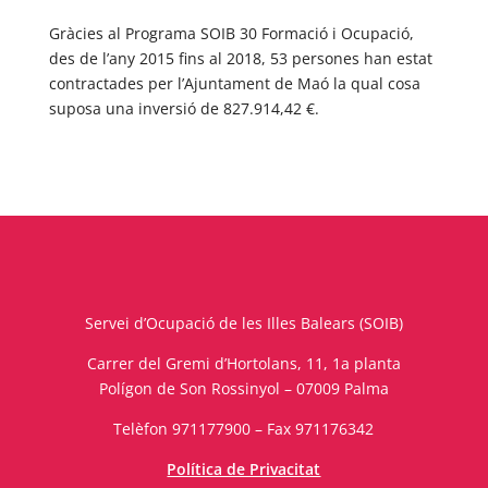
Gràcies al Programa SOIB 30 Formació i Ocupació,
des de l’any 2015 fins al 2018, 53 persones han estat
contractades per l’Ajuntament de Maó la qual cosa
suposa una inversió de 827.914,42 €.
Servei d’Ocupació de les Illes Balears (SOIB)
Carrer del Gremi d’Hortolans, 11, 1a planta
Polígon de Son Rossinyol – 07009 Palma
Telèfon 971177900 – Fax 971176342
Política de Privacitat