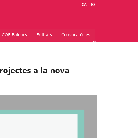
CA
ES
COE Balears
Entitats
Convocatòries
projectes a la nova