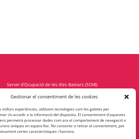
Servei d’Ocupació de les Illes Balears (SOIB)
Carrer del Gremi d’Hortolans, 11, 1a planta
Gestionar el consentiment de les cookies
Polígon de Son Rossinyol – 07009 Palma
es millors experiències, utilitzem tecnologies com les galetes per
Telèfon 971177900 – Fax 971176342
r i/o accedir a la informació del dispositiu. El consentiment d'aquestes
 ens permetrà processar dades com ara el comportament de navegació o
cacions úniques en aquest lloc. No consentir o retirar el consentiment, pot
Política de Privacitat
tivament certes característiques i funcions.