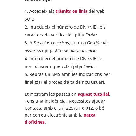
Accedeix als
tràmits en línia
del web
SOIB
Introdueix el número de DNI/NIE i els
caràcters de verificació i pitja
Enviar
A
Servicios genéricos
, entra a
Gestión de
usuarios
i pitja
Alta de nuevo usuario
Introdueix el número de DNI/NIE i el
nom d’usuari que vols i pitja
Enviar
Rebràs un SMS amb les indicacions per
finalitzar el procés d’alta de nou usuari.
Et mostram les passes en
aquest tutorial
.
Tens una incidència? Necessites ajuda?
Contacta amb el 971225791 o 012, o bé
per correu electrònic amb la
xarxa
d’oficines
.