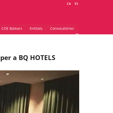
CA
ES
COE Balears
Entitats
Convocatòries
l per a BQ HOTELS