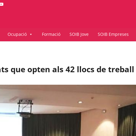
Ocupació
Formació
SOIB Jove
SOIB Empreses
ts que opten als 42 llocs de trebal