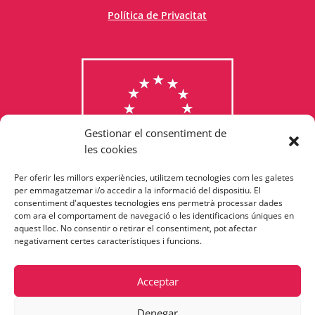
Política de Privacitat
Gestionar el consentiment de
les cookies
Per oferir les millors experiències, utilitzem tecnologies com les galetes
Consulta els programes
per emmagatzemar i/o accedir a la informació del dispositiu. El
consentiment d'aquestes tecnologies ens permetrà processar dades
finançats per la Unió Europea
com ara el comportament de navegació o les identificacions úniques en
aquest lloc. No consentir o retirar el consentiment, pot afectar
negativament certes característiques i funcions.
Acceptar
Denegar