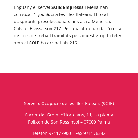
Enguany el servei
SOIB Empreses
i Meliá han
convocat 4
job days
a les Illes Balears. El total
d’aspirants preseleccionats fins ara a Menorca,
Calvià i Eivissa són 217. Per una altra banda, l’oferta
de llocs de treball tramitats per aquest grup hoteler
amb el
SOIB
ha arribat als 216.
Servei d’Ocupació de les Illes Balears (SOIB)
Carrer del Gremi d’Hortolans, 11, 1a planta
Polígon de Son Rossinyol – 07009 Palma
Telèfon 971177900 – Fax 971176342