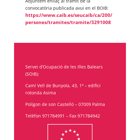
Adjuntem enllaç al tràmit de la
convocatòria publicada avui en el BOIB:
https://www.caib.es/seucaib/ca/200/
persones/tramites/tramite/3291008
Servei d’Ocupació de les Illes Balears
(SOIB):
Camí Vell de Bunyola, 43, 1ª – edifici
rotonda Asima
Polígon de son Castelló – 07009 Palma
Telèfon 971784991 – Fax 971784942