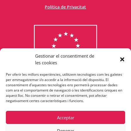
Política de Privacitat
Gestionar el consentiment de
les cookies
Per oferir les millors experiències, utilitzem tecnologies com les galetes
Consulta els programes
per emmagatzemar i/o accedir a la informació del dispositiu. El
consentiment d'aquestes tecnologies ens permetrà processar dades
finançats per la Unió Europea
com ara el comportament de navegació o les identificacions úniques en
aquest lloc. No consentir o retirar el consentiment, pot afectar
negativament certes característiques i funcions.
Acceptar
Denegar