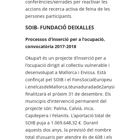
conferències/xerrades per reactivar les
accions de recerca activa de feina de les
persones participants.
SOIB- FUNDACIÓ DEIXALLES
Processos d’inserció per a l’ocupació,
convocatòria 2017-2018
Okupa’t és un projecte d’inserció per a
l’ocupació dirigit al col·lectiu vulnerable i
desenvolupat a Mallorca i Eivissa. Està
confinçat pel SOIB i el FonsSocialEuropeu
i,enelcasdeMallorca,téunaduradade2anysi
finalitzarà el pròxim 31 de desembre. Els
municipis d’intervenció permanent del
projecte són: Palma, Calvià, Inca,
Capdepera i Felanitx. L’aportació total de
SOIB puja a 1.069.648,32 €. Durant
aquests dos anys, la previsió del nombre
total d’usuaris per atendre és de 608 i els