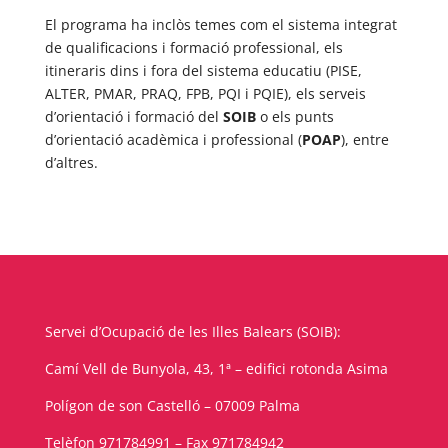
El programa ha inclòs temes com el sistema integrat
de qualificacions i formació professional, els
itineraris dins i fora del sistema educatiu (PISE,
ALTER, PMAR, PRAQ, FPB, PQI i PQIE), els serveis
d’orientació i formació del
SOIB
o els punts
d’orientació acadèmica i professional (
POAP
), entre
d’altres.
Servei d’Ocupació de les Illes Balears (SOIB):
Camí Vell de Bunyola, 43, 1ª – edifici rotonda Asima
Polígon de son Castelló – 07009 Palma
Telèfon 971784991 – Fax 971784942