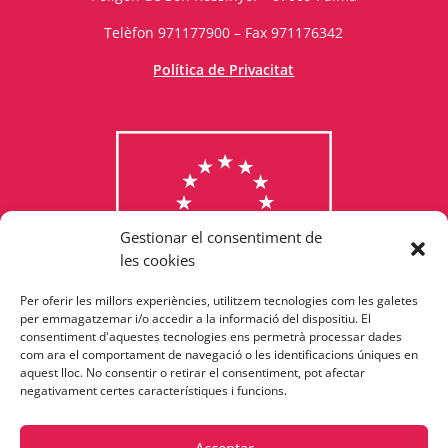
Telèfon 971177900 – Fax 971176342
Política de Privacitat
Gestionar el consentiment de
les cookies
Per oferir les millors experiències, utilitzem tecnologies com les galetes
Consulta els programes
per emmagatzemar i/o accedir a la informació del dispositiu. El
consentiment d'aquestes tecnologies ens permetrà processar dades
finançats per la Unió Europea
com ara el comportament de navegació o les identificacions úniques en
aquest lloc. No consentir o retirar el consentiment, pot afectar
negativament certes característiques i funcions.
Acceptar