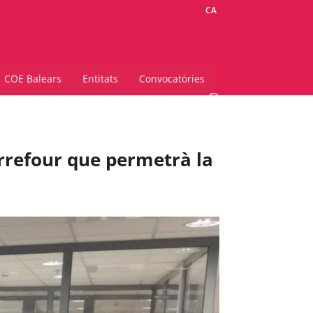
CA
COE Balears
Entitats
Convocatòries
arrefour que permetrà la