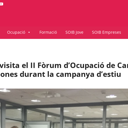
Ocupació
Formació
SOIB Jove
SOIB Empreses
visita el II Fòrum d’Ocupació de C
sones durant la campanya d’estiu