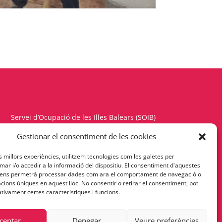
Servei d’Ocupació de les Illes Balears (SOIB)
Carrer del Gremi d’Hortolans, 11, 1a planta
Gestionar el consentiment de les cookies
Polígon de Son Rossinyol – 07009 Palma
es millors experiències, utilitzem tecnologies com les galetes per
Telèfon 971177900 – Fax 971176342
r i/o accedir a la informació del dispositiu. El consentiment d'aquestes
 ens permetrà processar dades com ara el comportament de navegació o
Política de Privacitat
cacions úniques en aquest lloc. No consentir o retirar el consentiment, pot
tivament certes característiques i funcions.
ceptar
Denegar
Veure preferències