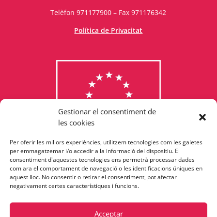
Telèfon 971177900 – Fax 971176342
Política de Privacitat
Gestionar el consentiment de
les cookies
Per oferir les millors experiències, utilitzem tecnologies com les galetes
Consulta els programes
per emmagatzemar i/o accedir a la informació del dispositiu. El
consentiment d'aquestes tecnologies ens permetrà processar dades
finançats per la Unió Europea
com ara el comportament de navegació o les identificacions úniques en
aquest lloc. No consentir o retirar el consentiment, pot afectar
negativament certes característiques i funcions.
Acceptar