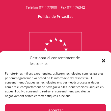
Telèfon 971177900 – Fax 971176342
Política de Privacitat
Gestionar el consentiment de
les cookies
Per oferir les millors experiències, utilitzem tecnologies com les galetes
Consulta els programes
per emmagatzemar i/o accedir a la informació del dispositiu. El
consentiment d'aquestes tecnologies ens permetrà processar dades
finançats per la Unió Europea
com ara el comportament de navegació o les identificacions úniques en
aquest lloc. No consentir o retirar el consentiment, pot afectar
negativament certes característiques i funcions.
Acceptar