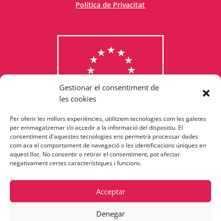
Política de Privacitat
Gestionar el consentiment de
les cookies
Per oferir les millors experiències, utilitzem tecnologies com les galetes
Consulta els programes
per emmagatzemar i/o accedir a la informació del dispositiu. El
consentiment d'aquestes tecnologies ens permetrà processar dades
finançats per la Unió Europea
com ara el comportament de navegació o les identificacions úniques en
aquest lloc. No consentir o retirar el consentiment, pot afectar
negativament certes característiques i funcions.
Acceptar
Denegar