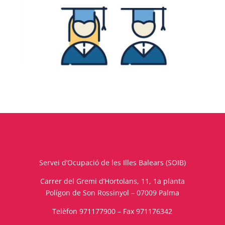
Servei d’Ocupació de les Illes Balears (SOIB)
Carrer del Gremi d’Hortolans, 11, 1a planta
Polígon de Son Rossinyol – 07009 Palma
Telèfon 971177900 – Fax 971176342