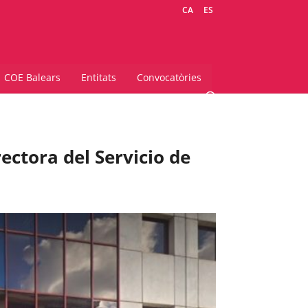
CA
ES
COE Balears
Entitats
Convocatòries
ctora del Servicio de