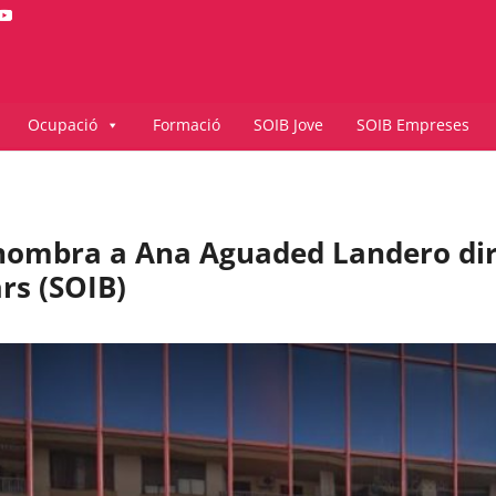
Ocupació
Formació
SOIB Jove
SOIB Empreses
nombra a Ana Aguaded Landero dire
ars (SOIB)