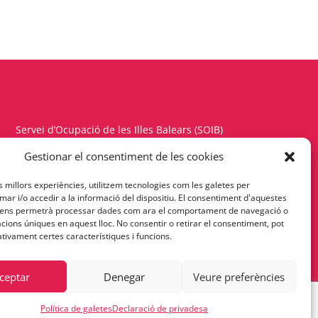
Servei d’Ocupació de les Illes Balears (SOIB)
Carrer del Gremi d’Hortolans, 11, 1a planta
Gestionar el consentiment de les cookies
Polígon de Son Rossinyol – 07009 Palma
es millors experiències, utilitzem tecnologies com les galetes per
Telèfon 971177900 – Fax 971176342
r i/o accedir a la informació del dispositiu. El consentiment d'aquestes
 ens permetrà processar dades com ara el comportament de navegació o
cacions úniques en aquest lloc. No consentir o retirar el consentiment, pot
Política de Privacitat
tivament certes característiques i funcions.
ceptar
Denegar
Veure preferències
Política de galetes
Declaració de privadesa