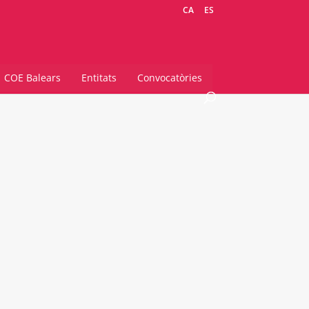
CA
ES
COE Balears
Entitats
Convocatòries