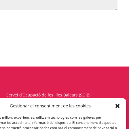
Servei d’Ocupació de les Illes Balears (SOIB)
Carrer del Gremi d’Hortolans, 11, 1a planta
Gestionar el consentiment de les cookies
Polígon de Son Rossinyol – 07009 Palma
es millors experiències, utilitzem tecnologies com les galetes per
Telèfon 971177900 – Fax 971176342
r i/o accedir a la informació del dispositiu. El consentiment d'aquestes
 ens permetrà processar dades com ara el comportament de navegació o