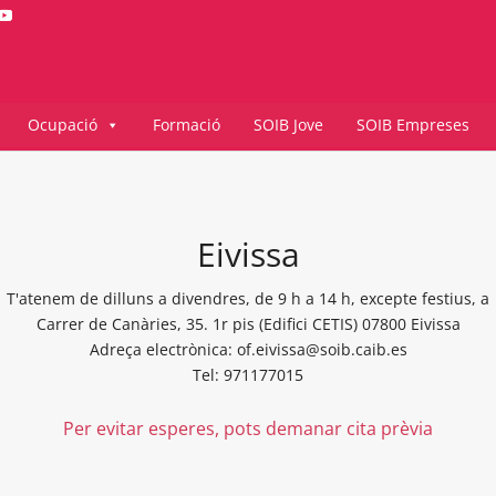
Ocupació
Formació
SOIB Jove
SOIB Empreses
Eivissa
T'atenem de dilluns a divendres, de 9 h a 14 h, excepte festius, a
Carrer de Canàries, 35. 1r pis (Edifici CETIS) 07800 Eivissa
Adreça electrònica: of.eivissa@soib.caib.es
Tel: 971177015
Per evitar esperes, pots demanar cita prèvia