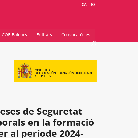
CA
ES
COE Balears
Entitats
Convocatòries
peses de Seguretat
borals en la formació
er al període 2024-