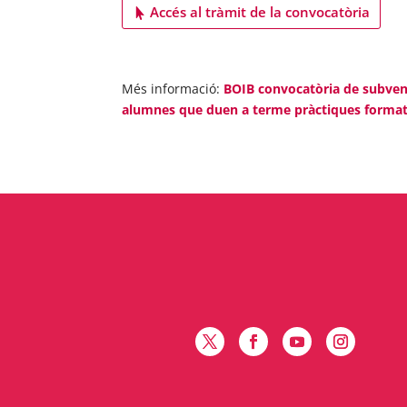
Accés al tràmit de la convocatòria
Més informació:
BOIB convocatòria de subvenci
alumnes que duen a terme pràctiques formativ