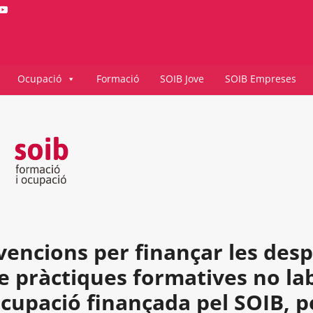
Ocupació
Formació
SOIB Jove
SOIB Empreses
encions per finançar les des
de pràctiques formatives no la
ocupació finançada pel SOIB, p