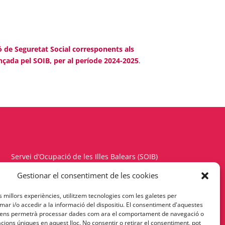
ó de Seguretat Social corresponents als
nçada pel SOIB, per al període 2024-2025
.
Servei d’Ocupació de les Illes Balears (SOIB)
Carrer del Gremi d’Hortolans, 11, 1a planta
Gestionar el consentiment de les cookies
Polígon de Son Rossinyol – 07009 Palma
es millors experiències, utilitzem tecnologies com les galetes per
Telèfon 971177900 – Fax 971176342
r i/o accedir a la informació del dispositiu. El consentiment d'aquestes
 ens permetrà processar dades com ara el comportament de navegació o
cacions úniques en aquest lloc. No consentir o retirar el consentiment, pot
Política de Privacitat