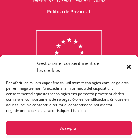
Telèfon 971177900 – Fax 971176342
Política de Privacitat
Gestionar el consentiment de
les cookies
Per oferir les millors experiències, utilitzem tecnologies com les galetes
Consulta els programes
per emmagatzemar i/o accedir a la informació del dispositiu. El
consentiment d'aquestes tecnologies ens permetrà processar dades
finançats per la Unió Europea
com ara el comportament de navegació o les identificacions úniques en
aquest lloc. No consentir o retirar el consentiment, pot afectar
negativament certes característiques i funcions.
Acceptar