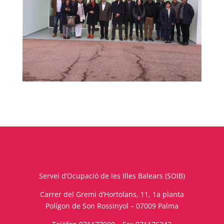
Servei d’Ocupació de les Illes Balears (SOIB)
Carrer del Gremi d’Hortolans, 11, 1a planta
Polígon de Son Rossinyol – 07009 Palma