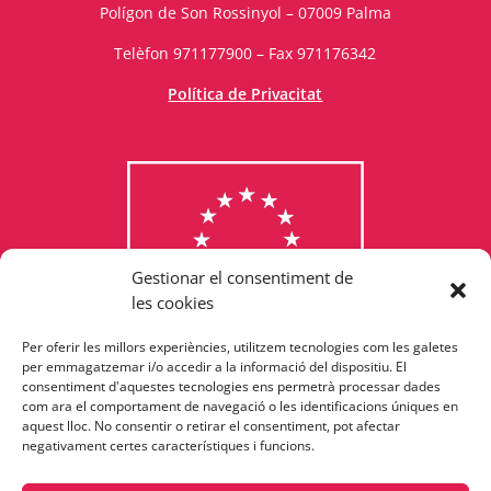
Polígon de Son Rossinyol – 07009 Palma
Telèfon 971177900 – Fax 971176342
Política de Privacitat
Gestionar el consentiment de
les cookies
Per oferir les millors experiències, utilitzem tecnologies com les galetes
Consulta els programes
per emmagatzemar i/o accedir a la informació del dispositiu. El
consentiment d'aquestes tecnologies ens permetrà processar dades
finançats per la Unió Europea
com ara el comportament de navegació o les identificacions úniques en
aquest lloc. No consentir o retirar el consentiment, pot afectar
negativament certes característiques i funcions.