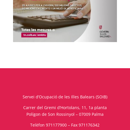
Servei d’Ocupació de les Illes Balears (SOIB)
Carrer del Gremi d’Hortolans, 11, 1a planta
Polígon de Son Rossinyol – 07009 Palma
Telèfon 971177900 – Fax 971176342