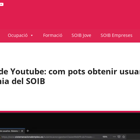
Ocupació
Formació
SOIB Jove
SOIB Empreses
 de Youtube: com pots obtenir usua
nia del SOIB