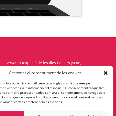
Servei d’Ocupació de les Illes Balears (SOIB)
Carrer del Gremi d’Hortolans, 11, 1a planta
Gestionar el consentiment de les cookies
Polígon de Son Rossinyol – 07009 Palma
es millors experiències, utilitzem tecnologies com les galetes per
Telèfon 971177900 – Fax 971176342
r i/o accedir a la informació del dispositiu. El consentiment d'aquestes
 ens permetrà processar dades com ara el comportament de navegació o
Política de Privacitat
cacions úniques en aquest lloc. No consentir o retirar el consentiment, pot
tivament certes característiques i funcions.