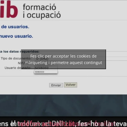
Fes clic per acceptar les cookies de
màrqueting i permetre aquest contingut