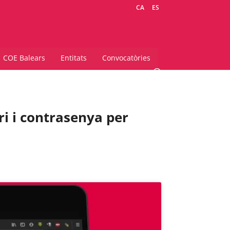
CA
ES
COE Balears
Entitats
Convocatòries
ri i contrasenya per