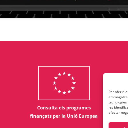
Per oferir l
emmagatzema
tecnologies
Consulta els programes
les identifi
afectar nega
finançats per la Unió Europea