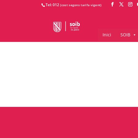
Tel: 012
Inici
SOIB