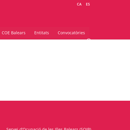
CA
ES
COE Balears
Entitats
Convocatòries
Servei d’Ocupació de les Illes Balears (SOIB)