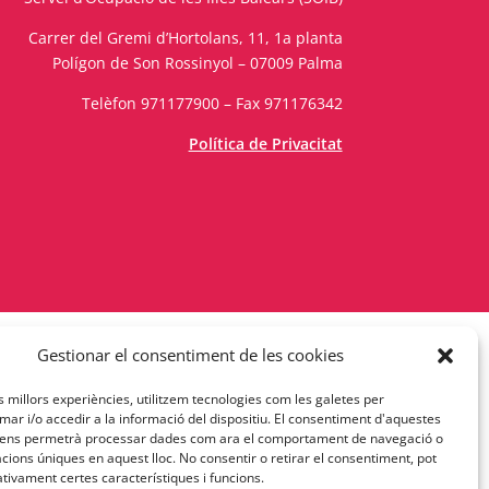
Carrer del Gremi d’Hortolans, 11, 1a planta
Polígon de Son Rossinyol – 07009 Palma
Telèfon 971177900 – Fax 971176342
Política de Privacitat
Gestionar el consentiment de les cookies
es millors experiències, utilitzem tecnologies com les galetes per
r i/o accedir a la informació del dispositiu. El consentiment d'aquestes
 ens permetrà processar dades com ara el comportament de navegació o
cacions úniques en aquest lloc. No consentir o retirar el consentiment, pot
tivament certes característiques i funcions.