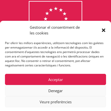
Gestionar el consentiment de
les cookies
Per oferir les millors experiències, utilitzem tecnologies com les galetes
Consulta els programes
per emmagatzemar i/o accedir a la informació del dispositiu. El
consentiment d'aquestes tecnologies ens permetrà processar dades
finançats per la Unió Europea
com ara el comportament de navegació o les identificacions úniques en
aquest lloc. No consentir o retirar el consentiment, pot afectar
negativament certes característiques i funcions.
Acceptar
Denegar
Veure preferències