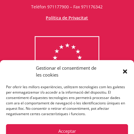
Telèfon 971177900 – Fax 971176342
Política de Privacitat
Gestionar el consentiment de
les cookies
Per oferir les millors experiències, utilitzem tecnologies com les galetes
Consulta els programes
per emmagatzemar i/o accedir a la informació del dispositiu. El
consentiment d'aquestes tecnologies ens permetrà processar dades
finançats per la Unió Europea
com ara el comportament de navegació o les identificacions úniques en
aquest lloc. No consentir o retirar el consentiment, pot afectar
negativament certes característiques i funcions.
Acceptar