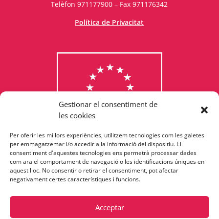
Telèfon 971177900 – Fax 971176342
Política de Privacitat
Gestionar el consentiment de
les cookies
Per oferir les millors experiències, utilitzem tecnologies com les galetes
Consulta els programes
per emmagatzemar i/o accedir a la informació del dispositiu. El
consentiment d'aquestes tecnologies ens permetrà processar dades
finançats per la Unió Europea
com ara el comportament de navegació o les identificacions úniques en
aquest lloc. No consentir o retirar el consentiment, pot afectar
negativament certes característiques i funcions.
Acceptar