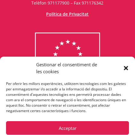
Telèfon 971177900 – Fax 971176342
Política de Privacitat
Gestionar el consentiment de
les cookies
Per oferir les millors experiències, utilitzem tecnologies com les galetes
Consulta els programes
per emmagatzemar i/o accedir a la informació del dispositiu. El
consentiment d'aquestes tecnologies ens permetrà processar dades
finançats per la Unió Europea
com ara el comportament de navegació o les identificacions úniques en
aquest lloc. No consentir o retirar el consentiment, pot afectar
negativament certes característiques i funcions.
Acceptar