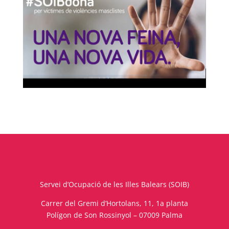
Servei d’Ocupació de les Illes Balears (SOIB)
Carrer del Gremi d’Hortolans, 11, 1a planta
Polígon de Son Rossinyol – 07009 Palma