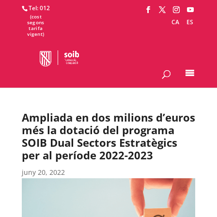
Tel: 012
CA
ES
Ampliada en dos milions d’euros
més la dotació del programa
SOIB Dual Sectors Estratègics
per al període 2022-2023
juny 20, 2022