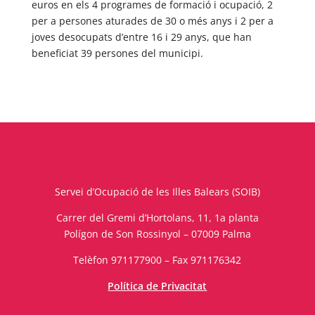
euros en els 4 programes de formació i ocupació, 2
per a persones aturades de 30 o més anys i 2 per a
joves desocupats d’entre 16 i 29 anys, que han
beneficiat 39 persones del municipi.
Servei d’Ocupació de les Illes Balears (SOIB)
Carrer del Gremi d’Hortolans, 11, 1a planta
Polígon de Son Rossinyol – 07009 Palma
Telèfon 971177900 – Fax 971176342
Política de Privacitat