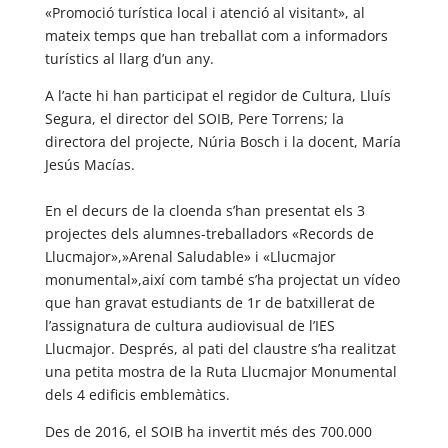
«Promoció turística local i atenció al visitant», al
mateix temps que han treballat com a informadors
turístics al llarg d’un any.
A l’acte hi han participat el regidor de Cultura, Lluís
Segura, el director del SOIB, Pere Torrens; la
directora del projecte, Núria Bosch i la docent, María
Jesús Macías.
En el decurs de la cloenda s’han presentat els 3
projectes dels alumnes-treballadors «Records de
Llucmajor»,»Arenal Saludable» i «Llucmajor
monumental»,així com també s’ha projectat un vídeo
que han gravat estudiants de 1r de batxillerat de
l’assignatura de cultura audiovisual de l’IES
Llucmajor. Després, al pati del claustre s’ha realitzat
una petita mostra de la Ruta Llucmajor Monumental
dels 4 edificis emblemàtics.
Des de 2016, el SOIB ha invertit més des 700.000