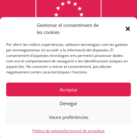
Gestionar el consentiment de
les cookies
Per oferir les millors experiències, utilitzem tecnologies com les galetes
Consulta els programes
per emmagatzemar i/o accedir a la informació del dispositiu. El
consentiment d'aquestes tecnologies ens permetrà processar dades
finançats per la Unió Europea
com ara el comportament de navegació o les identificacions úniques en
aquest lloc. No consentir o retirar el consentiment, pot afectar
negativament certes característiques i funcions.
Acceptar
Denegar
Veure preferències
Política de galetes
Declaració de privadesa