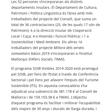
Les 52 persones s’incorporaran als distints
departaments insulars. El Departament de Cultura,
Patrimoni i Política Lingüística és l’àrea amb més
treballadors del projecte del Consell, que suma un
total de 36 contractacions (25, de les quals 17 són de
Patrimoni); 6 a la direcció insular de Cooperació
Local i Caça; 4 a Hisenda i Funció Pública; i 1 a
Sostenibilitat i Medi Ambient. Els altres 16
treballadors del projecte
Millora dels serveis
comunitaris bàsics 2019
s’incorporaran a l’Institut
Mallorquí d’Afers Socials, l’IMAS.
El programa SOIB Visibles 2019-2020 està promogut
pel SOIB, per fons de l’Estat a través de Conferència
Sectorial i pel Fons per afavorir l’Impuls del Turisme
Sostenible (ITS). En aquesta convocatòria s’ha
adjudicat una subvenció de 381.178 € al Consell de
Mallorca i de 159.103,38 € a l’IMAS. L’objectiu
d’aquest programa és facilitar i millorar l’ocupabilitat
dels majors de 30 anys i aturats de llarga durada, i