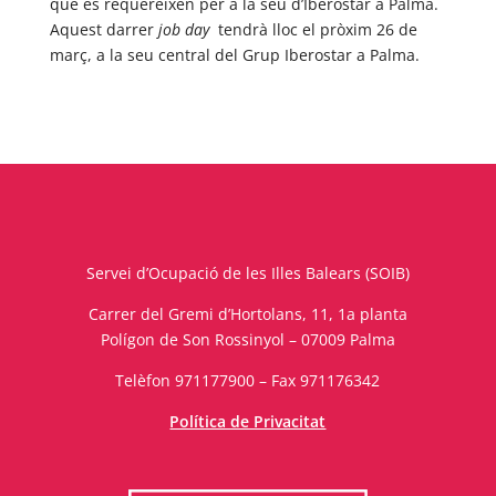
que es requereixen per a la seu d’Iberostar a Palma.
Aquest darrer
job day
tendrà lloc el pròxim 26 de
març, a la seu central del Grup Iberostar a Palma.
Servei d’Ocupació de les Illes Balears (SOIB)
Carrer del Gremi d’Hortolans, 11, 1a planta
Polígon de Son Rossinyol – 07009 Palma
Telèfon 971177900 – Fax 971176342
Política de Privacitat