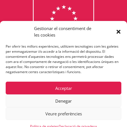
Gestionar el consentiment de
les cookies
Per oferir les millors experiències, utilitzem tecnologies com les galetes
Consulta els programes
per emmagatzemar i/o accedir a la informació del dispositiu. El
consentiment d'aquestes tecnologies ens permetrà processar dades
finançats per la Unió Europea
com ara el comportament de navegació o les identificacions úniques en
aquest lloc. No consentir o retirar el consentiment, pot afectar
negativament certes característiques i funcions.
Acceptar
Denegar
Veure preferències
Política de galetes
Declaració de privadesa