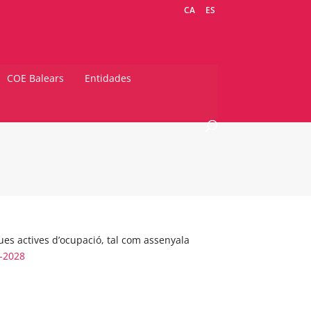
CA
ES
COE Balears
Entidades
ques actives d’ocupació, tal com assenyala
5-2028