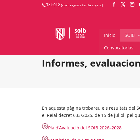
Tel: 012
Inicio
SOIB
Convocatorias
Informes, evaluacion
En aquesta pàgina trobareu els resultats del SO
el
Reial decret 633/2025, de 15 de juliol, pel qu
Pla d’Avaluació del SOIB 2026–2028