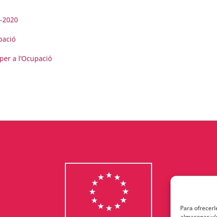
7-2020
pació
per a l’Ocupació
Para ofrecerl
almacenar y/o