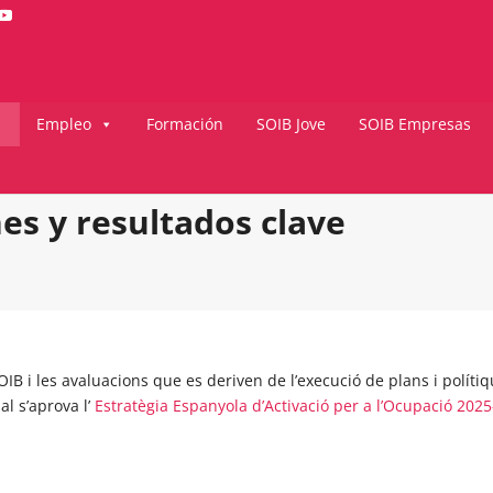
Empleo
Formación
SOIB Jove
SOIB Empresas
es y resultados clave
IB i les avaluacions que es deriven de l’execució de plans i políti
al s’aprova l’
Estratègia Espanyola d’Activació per a l’Ocupació 202