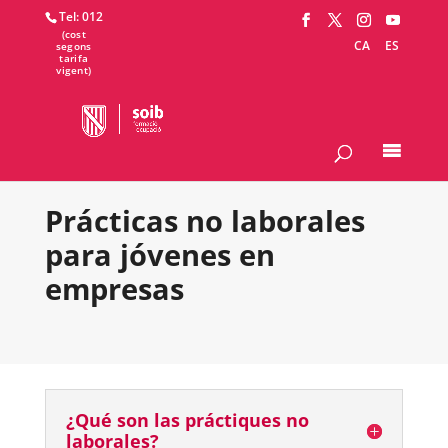
Tel: 012
CA
ES
Prácticas no laborales
para jóvenes en
empresas
¿Qué son las práctiques no
laborales?