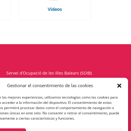
Servei d’Ocupació de les Illes Balears (SOIB)
Carrer del Gremi d’Hortolans, 11, 1a planta
Gestionar el consentimiento de las cookies
Polígon de Son Rossinyol – 07009 Palma
e las mejores experiencias, utilizamos tecnologías como las cookies para
Telèfon 971177900 – Fax 971176342
 acceder a la información del dispositivo. El consentimiento de estas
nos permitirá procesar datos como el comportamiento de navegación o
Política de Privacitat
ciones únicas en este sitio. No consentir o retirar el consentimiento, puede
ivamente a ciertas características y funciones.