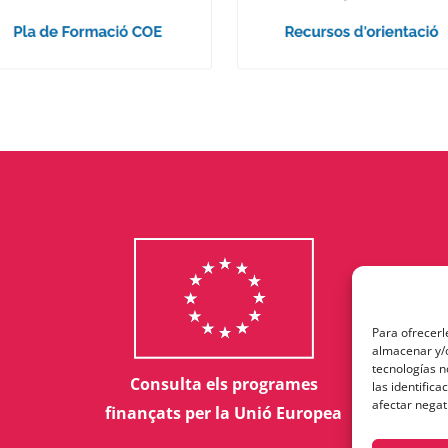
Para ofrecerl
almacenar y/o
tecnologías 
Consulta els programes
las identifica
afectar negat
finançats per la Unió Europea