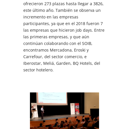
ofrecieron
273
plazas
hasta
llegar
a
3826,
este
último
año.
También
se
observa
un
incremento
en
las
empresas
participantes,
ya
que
en
el
2018
fueron
7
las
empresas
que
hicieron
job
days.
Entre
las
primeras
empresas
,
y
que
aún
continúan
colaborando
con
el
SOIB,
encontramos
Mercadona,
Eroski
y
Carrefour,
del
sector
comercio,
e
Iberostar,
Meliá,
Garden,
BQ
Hotels,
del
sector
hotelero.