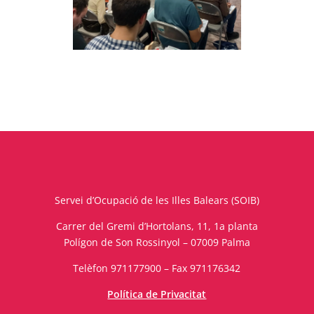
Servei d’Ocupació de les Illes Balears (SOIB)
Carrer del Gremi d’Hortolans, 11, 1a planta
Polígon de Son Rossinyol – 07009 Palma
Telèfon 971177900 – Fax 971176342
Política de Privacitat